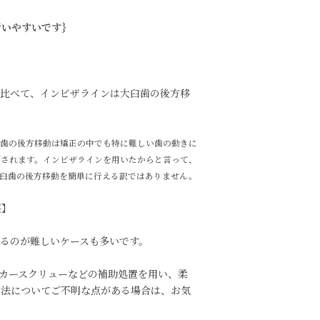
行いやすいです｝
と比べて、インビザラインは大臼歯の後方移
歯の後方移動は矯正の中でも特に難しい歯の動きに
類されます。インビザラインを用いたからと言って、
臼歯の後方移動を簡単に行える訳ではありません。
要】
るのが難しいケースも多いです。
カースクリューなどの補助処置を用い、柔
方法についてご不明な点がある場合は、お気