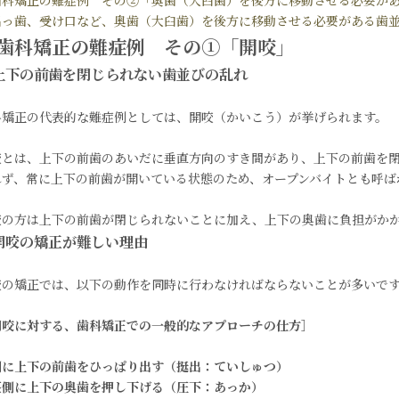
出っ歯、受け口など、奥歯（大臼歯）を後方に移動させる必要がある歯
歯科矯正の難症例 その①「開咬」
上下の前歯を閉じられない歯並びの乱れ
科矯正の代表的な難症例としては、開咬（かいこう）が挙げられます。
咬とは、上下の前歯のあいだに垂直方向のすき間があり、上下の前歯を
れず、常に上下の前歯が開いている状態のため、オープンバイトとも呼ば
咬の方は上下の前歯が閉じられないことに加え、上下の奥歯に負担がか
開咬の矯正が難しい理由
咬の矯正では、以下の動作を同時に行わなければならないことが多いで
開咬に対する、歯科矯正での一般的なアプローチの仕方］
側に上下の前歯をひっぱり出す（挺出：ていしゅつ）
茎側に上下の奥歯を押し下げる（圧下：あっか）