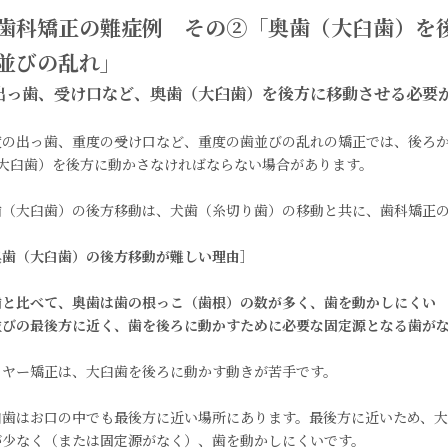
歯科矯正の難症例 その②「奥歯（大臼歯）を
並びの乱れ」
出っ歯、受け口など、奥歯（大臼歯）を後方に移動させる必要
度の出っ歯、重度の受け口など、重度の歯並びの乱れの矯正では、後ろか
2大臼歯）を後方に動かさなければならない場合があります。
歯（大臼歯）の後方移動は、犬歯（糸切り歯）の移動と共に、歯科矯正
奥歯（大臼歯）の後方移動が難しい理由］
歯と比べて、奥歯は歯の根っこ（歯根）の数が多く、歯を動かしにくい
並びの最後方に近く、歯を後ろに動かすために必要な固定源となる歯がな
イヤー矯正は、大臼歯を後ろに動かす動きが苦手です。
臼歯はお口の中でも最後方に近い場所にあります。最後方に近いため、
が少なく（または固定源がなく）、歯を動かしにくいです。