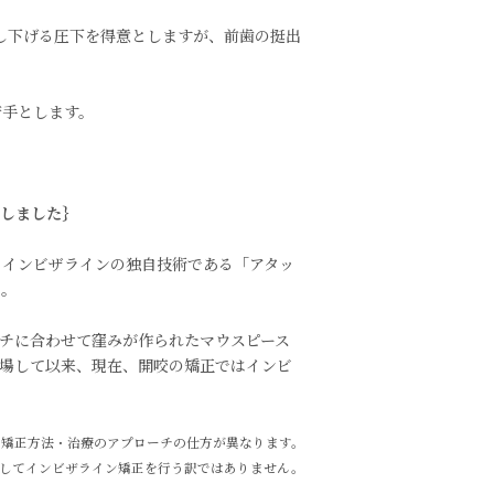
押し下げる圧下を得意としますが、前歯の挺出
苦手とします。
展しました｝
、インビザラインの独自技術である「アタッ
た。
チに合わせて窪みが作られたマウスピース
登場して以来、現在、開咬の矯正ではインビ
、矯正方法・治療のアプローチの仕方が異なります。
してインビザライン矯正を行う訳ではありません。