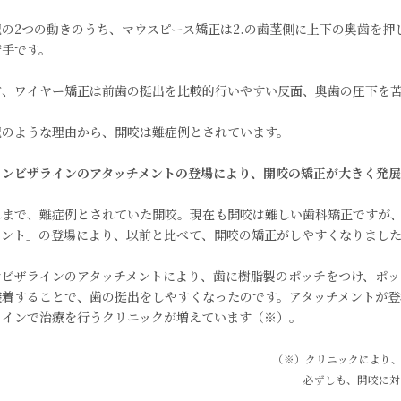
記の2つの動きのうち、マウスピース矯正は2.の歯茎側に上下の奥歯を
苦手です。
方、ワイヤー矯正は前歯の挺出を比較的行いやすい反面、奥歯の圧下を
記のような理由から、開咬は難症例とされています。
インビザラインのアタッチメントの登場により、開咬の矯正が大きく発
れまで、難症例とされていた開咬。現在も開咬は難しい歯科矯正ですが
メント」の登場により、以前と比べて、開咬の矯正がしやすくなりまし
ンビザラインのアタッチメントにより、歯に樹脂製のポッチをつけ、ポッ
装着することで、歯の挺出をしやすくなったのです。アタッチメントが
ラインで治療を行うクリニックが増えています（※）。
（※）クリニックにより
必ずしも、開咬に対