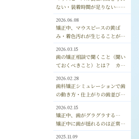
にするための対処法とは？
ない・装着時間が足りない…
インビザライン マウスピース
2026.06.08
は何時間、つけ忘れるとダメな
矯正中、マウスピースの黄ば
の？？
み・着色汚れが生じることがあ
るのは、なぜ？ マウスピース
2026.03.15
の汚れの落とし方 漂白剤の使
歯の矯正相談で聞くこと（聞い
用はOK？
ておくべきこと）とは？ カウ
ンセリングの内容＆確認してお
2026.02.28
きたい9つのポイント
歯科矯正シミュレーションで歯
の動き方・仕上がりの歯並びを
確認できる！ インビザライン
2026.02.15
の「クリンチェック」とは？
矯正中、歯がグラグラする…
矯正中に歯が揺れるのは正常な
現象？ 矯正で歯が抜け落ちる
2025.11.09