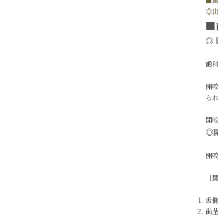
◎
■
◎
歯
開
ら
開
◎
開
［
舌
歯