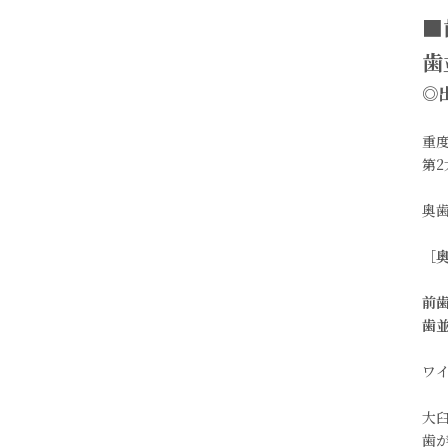
■
歯
◎
重
第
奥
［
前
歯
ワ
大
歯