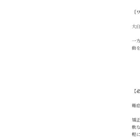
｛
大
一
動
【
難
矯
軟
軽