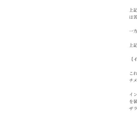
上
は
一
上
｛
こ
チ
イ
を
ザ