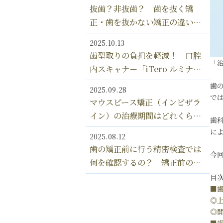
ことってあるの？
抜歯？非抜歯？ 歯を抜く矯
正・歯を抜かない矯正の違いを
解説！
2025.10.13
歯型取りの負担を軽減！ 口腔
「
内スキャナー「iTero ルミナ」
のメリット フルデジタル式マ
歯
2025.09.28
ウスピース矯正の未来
で
マウスピース矯正（インビザラ
イン）の治療期間はどれくら
歯
い？ 部分矯正・全体矯正の期
に
2025.08.12
間の違いを解説
歯の矯正前に行う精密検査では
今
何を確認するの？ 矯正前の精
密検査＆治療計画が重要な理由
目
■
◎
◎
■