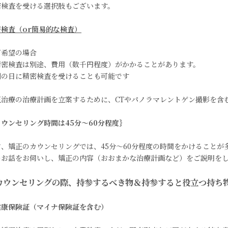
密検査を受ける選択肢もございます。
密検査（or簡易的な検査）
ご希望の場合
精密検査は別途、費用（数千円程度）がかかることがあります。
別の日に精密検査を受けることも可能です
正治療の治療計画を立案するために、CTやパノラマレントゲン撮影を含
カウンセリング時間は45分～60分程度｝
常、矯正のカウンセリングでは、45分～60分程度の時間をかけること
のお話をお伺いし、矯正の内容（おおまかな治療計画など）をご説明を
カウンセリングの際、持参するべき物＆持参すると役立つ持ち
健康保険証（マイナ保険証を含む）