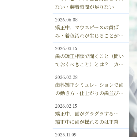
にするための対処法とは？
ない・装着時間が足りない…
インビザライン マウスピース
2026.06.08
は何時間、つけ忘れるとダメな
矯正中、マウスピースの黄ば
の？？
み・着色汚れが生じることがあ
るのは、なぜ？ マウスピース
2026.03.15
の汚れの落とし方 漂白剤の使
歯の矯正相談で聞くこと（聞い
用はOK？
ておくべきこと）とは？ カウ
ンセリングの内容＆確認してお
2026.02.28
きたい9つのポイント
歯科矯正シミュレーションで歯
の動き方・仕上がりの歯並びを
確認できる！ インビザライン
2026.02.15
の「クリンチェック」とは？
矯正中、歯がグラグラする…
矯正中に歯が揺れるのは正常な
現象？ 矯正で歯が抜け落ちる
2025.11.09