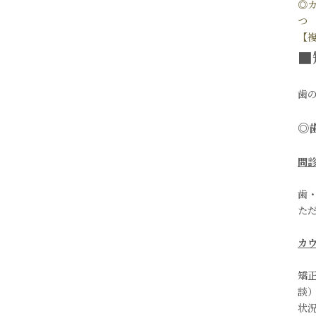
◎
つ
【
■
歯
◎
問
歯
た
カ
矯
談
状