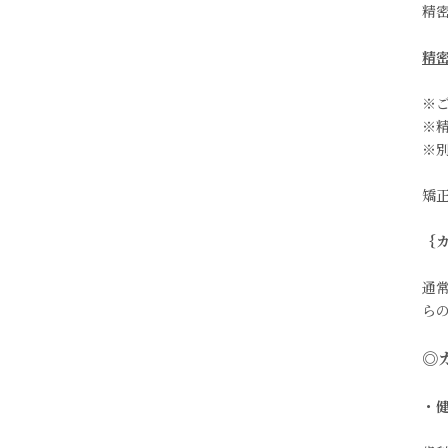
精
精
※
※
※
矯
｛
通
ら
◎
・