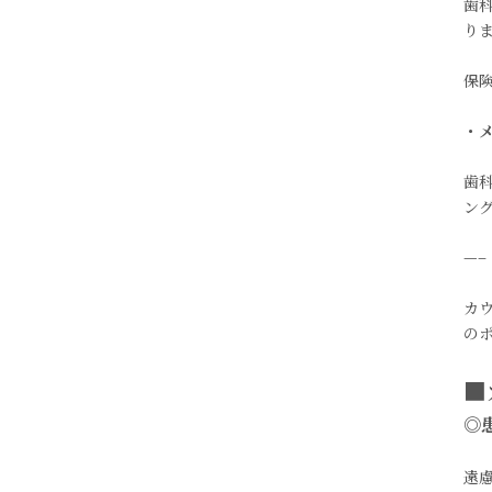
歯
り
保
・
歯
ン
—–
カ
の
■
◎
遠