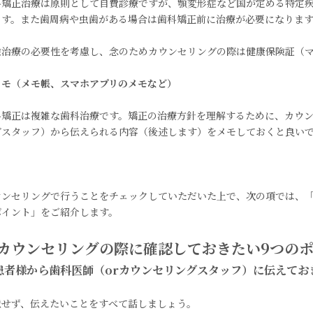
科矯正治療は原則として自費診療ですが、顎変形症など国が定める特定
ます。また歯周病や虫歯がある場合は歯科矯正前に治療が必要になりま
険治療の必要性を考慮し、念のためカウンセリングの際は健康保険証（
メモ（メモ帳、スマホアプリのメモなど）
科矯正は複雑な歯科治療です。矯正の治療方針を理解するために、カウン
グスタッフ）から伝えられる内容（後述します）をメモしておくと良い
ウンセリングで行うことをチェックしていただいた上で、次の項では、「
ポイント」をご紹介します。
カウンセリングの際に確認しておきたい9つの
患者様から歯科医師（orカウンセリングスタッフ）に伝えてお
慮せず、伝えたいことをすべて話しましょう。