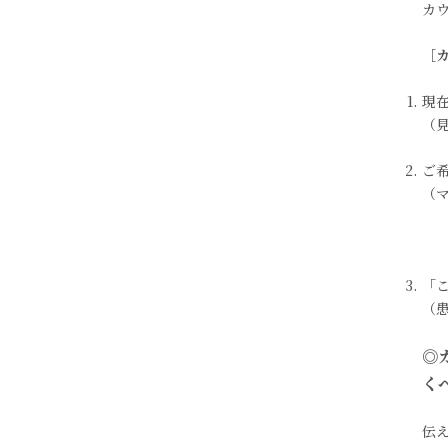
カ
［
現
（
ご
（
「
（
◎
く
伝