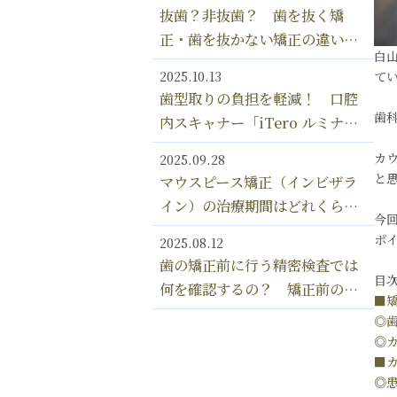
ことってあるの？
抜歯？非抜歯？ 歯を抜く矯
正・歯を抜かない矯正の違いを
白
解説！
2025.10.13
て
歯型取りの負担を軽減！ 口腔
歯
内スキャナー「iTero ルミナ」
のメリット フルデジタル式マ
カ
2025.09.28
ウスピース矯正の未来
と
マウスピース矯正（インビザラ
イン）の治療期間はどれくら
今
い？ 部分矯正・全体矯正の期
ポ
2025.08.12
間の違いを解説
歯の矯正前に行う精密検査では
目
何を確認するの？ 矯正前の精
■
密検査＆治療計画が重要な理由
◎
◎
■
◎