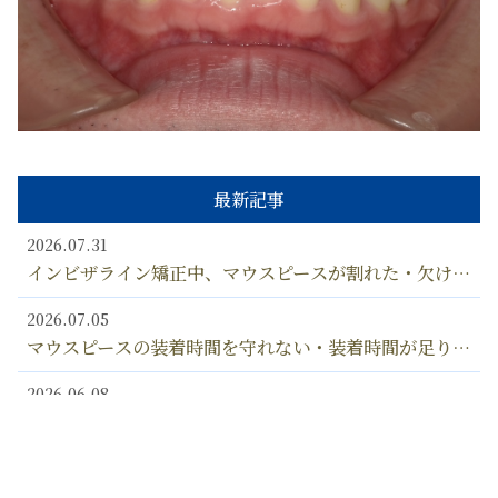
最新記事
2026.07.31
インビザライン矯正中、マウスピースが割れた・欠け
た・壊れた！ ひび割れなど、矯正中にマウスピースが
2026.07.05
変形しないようにするための対処法とは？
マウスピースの装着時間を守れない・装着時間が足りな
い… インビザライン マウスピースは何時間、つけ忘
2026.06.08
れるとダメなの？？
矯正中、マウスピースの黄ばみ・着色汚れが生じること
があるのは、なぜ？ マウスピースの汚れの落とし方
2026.03.15
漂白剤の使用はOK？
歯の矯正相談で聞くこと（聞いておくべきこと）と