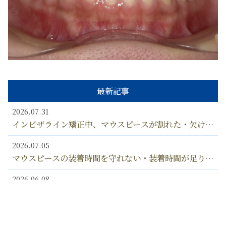
最新記事
2026.07.31
インビザライン矯正中、マウスピースが割れた・欠け
た・壊れた！ ひび割れなど、矯正中にマウスピースが
2026.07.05
変形しないようにするための対処法とは？
マウスピースの装着時間を守れない・装着時間が足りな
い… インビザライン マウスピースは何時間、つけ忘
2026.06.08
れるとダメなの？？
矯正中、マウスピースの黄ばみ・着色汚れが生じること
があるのは、なぜ？ マウスピースの汚れの落とし方
2026.03.15
漂白剤の使用はOK？
歯の矯正相談で聞くこと（聞いておくべきこと）と