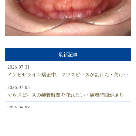
最新記事
2026.07.31
インビザライン矯正中、マウスピースが割れた・欠け
た・壊れた！ ひび割れなど、矯正中にマウスピースが
2026.07.05
変形しないようにするための対処法とは？
マウスピースの装着時間を守れない・装着時間が足りな
い… インビザライン マウスピースは何時間、つけ忘
2026.06.08
れるとダメなの？？
矯正中、マウスピースの黄ばみ・着色汚れが生じること
があるのは、なぜ？ マウスピースの汚れの落とし方
2026.03.15
漂白剤の使用はOK？
歯の矯正相談で聞くこと（聞いておくべきこと）と