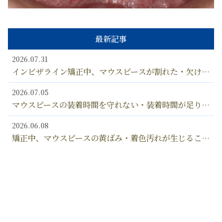
最新記事
2026.07.31
インビザライン矯正中、マウスピースが割れた・欠け
た・壊れた！ ひび割れなど、矯正中にマウスピースが
2026.07.05
変形しないようにするための対処法とは？
マウスピースの装着時間を守れない・装着時間が足りな
い… インビザライン マウスピースは何時間、つけ忘
2026.06.08
れるとダメなの？？
矯正中、マウスピースの黄ばみ・着色汚れが生じること
があるのは、なぜ？ マウスピースの汚れの落とし方
2026.03.15
漂白剤の使用はOK？
歯の矯正相談で聞くこと（聞いておくべきこと）と
は？ カウンセリングの内容＆確認しておきたい9つの
2026.02.28
ポイント
歯科矯正シミュレーションで歯の動き方・仕上がりの歯
並びを確認できる！ インビザラインの「クリンチェッ