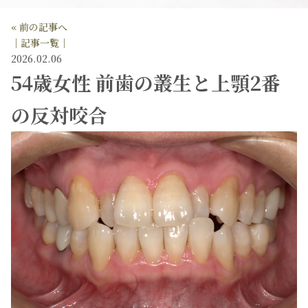
« 前の記事へ
│記事一覧│
2026.02.06
54歳女性 前歯の叢生と上顎2番
の反対咬合